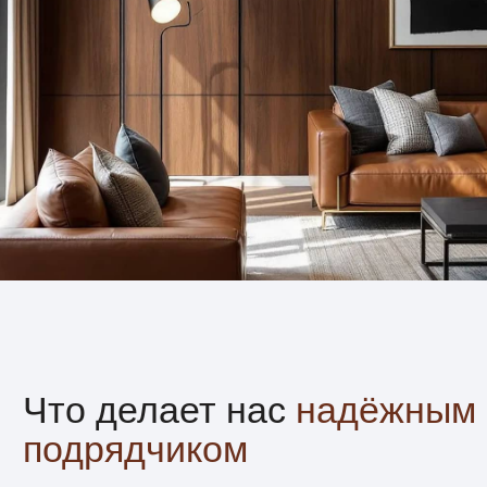
Соблюдаем сроки
и договорённости
Работаем по утверждённому графику
и смете. Сдаём проекты вовремя — без
задержек и неожиданных доплат.