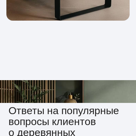
Универсальный стиль
Отделка деревом подходит для лофт,
сканди, классики и модерна. Легко
сочетается с камнем, штукатуркой
и металлом, подчёркивая характер
помещения.
03
Долговечность и надёжность
Обработанная древесина сохраняет
вид на долгие годы. Мы используем
влагостойкие и износостойкие
покрытия, которые защищают
поверхность от повреждений.