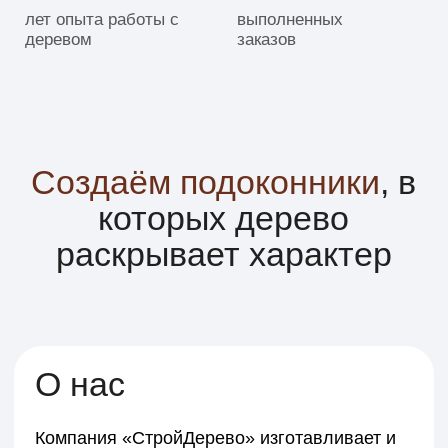
О нас
Компания «СтройДерево» изготавливает и
устанавливает деревянные подоконники в
Тюмени и Тюменском районе под заказ.
Работаем с массивом сосны, дуба, ясеня и
лиственницы, подбирая материал под стиль
интерьера, нагрузку и бюджет проекта.
Мы производим подоконники из массива
дерева по индивидуальным размерам: для
квартир, коттеджей, загородных домов и
коммерческих помещений. Учитываем
толщину стены, тип оконной конструкции и
особенности монтажа.
Соединяем столярное мастерство и
современные технологии обработки: точная
геометрия, аккуратная шлифовка, надёжная
защита поверхности маслами и лаками.
Деревянный подоконник — это не просто
элемент окна, а функциональная часть
интерьера, которая может использоваться
как рабочая поверхность, зона отдыха или
декоративный акцент.