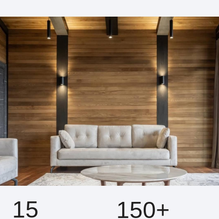
15
150+
лет опыта работы с
выполненных
деревом
заказов
Создаём подоконники
, в
которых дерево
раскрывает характер