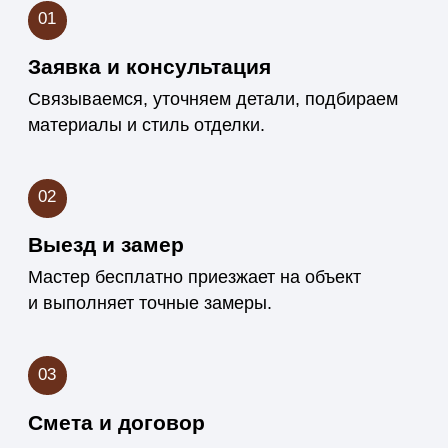
Что делает нас
надёжным
подрядчиком
Мы строим не просто интерьер, а долгосрочные
отношения с клиентами.
Опыт работы с деревом
более 15 лет