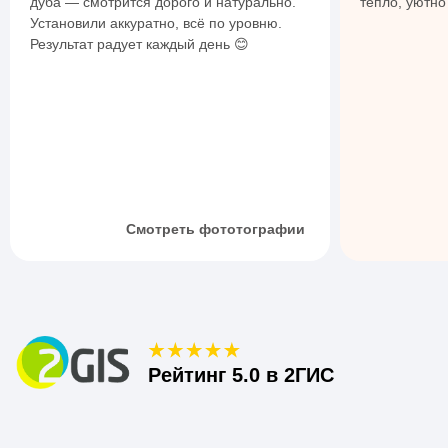
дуба — смотрится дорого и натурально.
тепло, уютно
Установили аккуратно, всё по уровню.
Результат радует каждый день 😊
Смотреть фототографии