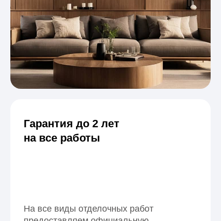
Рейтинг 5.0 в 2ГИС
Наши клиенты
и партнёры
За годы работы мы сотрудничали с частными
заказчиками, строительными организациями,
дизайнерами интерьера и бюджетными
учреждениями. Реализовали десятки проектов —
от загородных домов до общественных
пространств, где важны качество, надёжность
и эстетика.