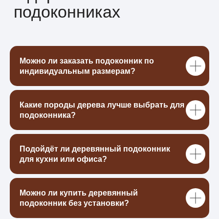
Готовы обсудить ваш
Можно ли заказать подоконник по
проект?
индивидуальным размерам?
Оставьте заявку — и мы подготовим
расчёт стоимости, подберём материалы и
предложим лучшее решение под ваш
интерьер.
Какие породы дерева лучше выбрать для
подоконника?
Подойдёт ли деревянный подоконник
для кухни или офиса?
+7
Я даю свое согласие на обработку моих
персональных данных в порядке, укзанных в
Политике
Можно ли купить деревянный
обработки персональных данных
подоконник без установки?
ПОЛУЧИТЬ РАСЧЕТ