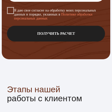
Проверяем каждую деталь, доводим
до идеала, готовим к сдаче.
06
Сдача и гарантия
Передаём готовый результат,
предоставляем гарантию до 2-х лет