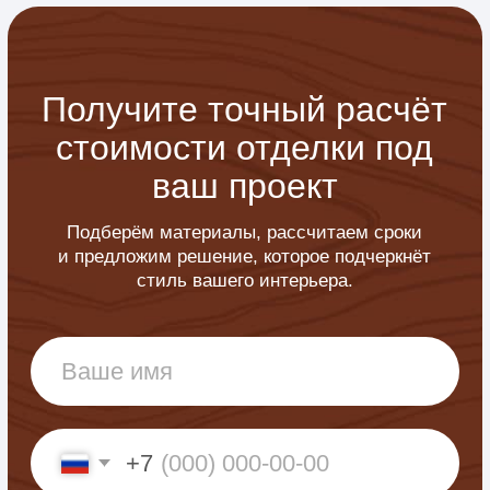
02
Выезд и замер
Мастер бесплатно приезжает на объект
и выполняет точные замеры.
03
Смета и договор
Формируем прозрачную смету, утверждаем
сроки и фиксируем всё документально.
04
Изготовление и монтаж
Выполняем изготовление элементов
и монтаж с полным контролем качества.
05
Финишная отделка