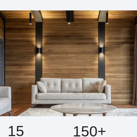
15
150+
лет опыта работы с
выполненных
деревом
заказов
Создаём крыльцо
, в
котором дерево
раскрывает характер