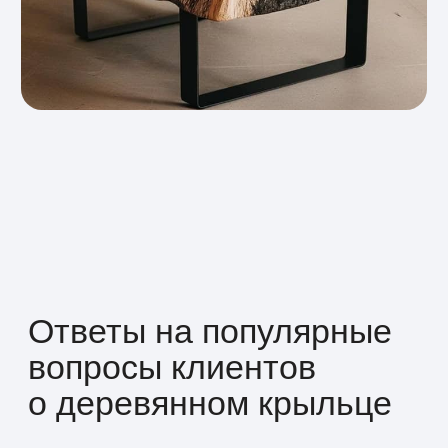
Долговечность и надёжность
Обработанная древесина сохраняет
вид на долгие годы. Мы используем
влагостойкие и износостойкие
покрытия, которые защищают
поверхность от повреждений.
Готовы обсудить ваш
проект?
Оставьте заявку — и мы подготовим
расчёт стоимости, подберём материалы и