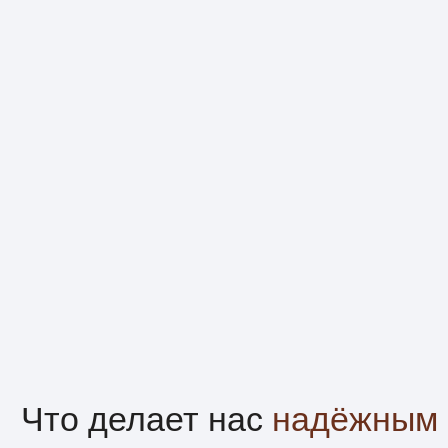
Соблюдаем сроки
и договорённости
Работаем по утверждённому графику
и смете. Сдаём проекты вовремя — без
задержек и неожиданных доплат.