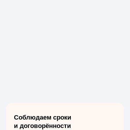
Отзывы клиентов,
которые заказали
крыльцо из дерева
в «СтройДерево»