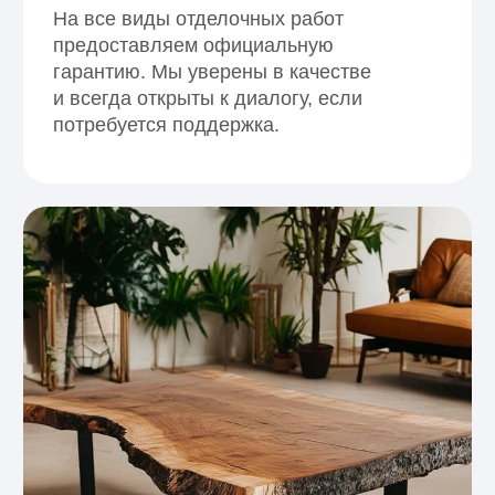
Натуральность и уют
Дерево создаёт тёплую атмосферу
и комфорт. Натуральная отделка
регулирует микроклимат и делает
интерьер живым и гармоничным.
02
Универсальный стиль
Отделка деревом подходит для лофт,
сканди, классики и модерна. Легко
сочетается с камнем, штукатуркой
и металлом, подчёркивая характер
помещения.
03