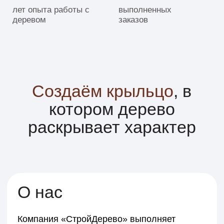
О нас
Компания «СтройДерево» выполняет
проектирование и строительство крыльца из
дерева под ключ в Тюмени и Тюменском
районе. Мы изготавливаем деревянные
крыльца для частных домов, коттеджей и
дач с учётом фасада, уровня участка и
предполагаемой нагрузки.
Работаем с сосной, лиственницей и другими
породами древесины, подбирая материалы
под климат и условия эксплуатации. При
необходимости проектируем крыльцо дома
с навесом из дерева, ограждениями,
ступенями и площадкой нужного размера.
Соединяем инженерный расчёт и
аккуратную столярную работу: надёжное
основание, точная геометрия ступеней,
безопасные перила и защитная обработка
древесины.
Каждое деревянное крыльцо для частного
дома проектируется индивидуально — от