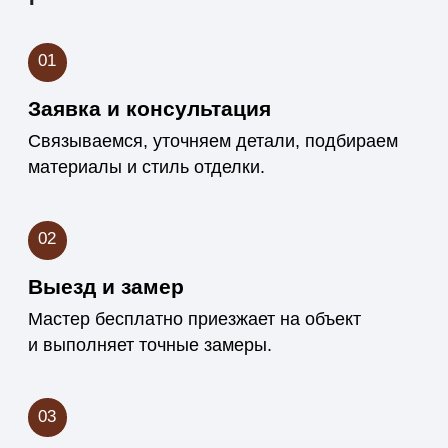
Что делает нас
надёжным
подрядчиком
Мы строим не просто интерьер, а долгосрочные
отношения с клиентами.
Опыт работы с деревом
более 15 лет