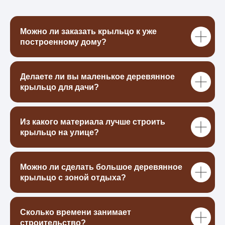
предложим лучшее решение под ваш
интерьер.
Можно ли заказать крыльцо к уже
построенному дому?
+7
Делаете ли вы маленькое деревянное
крыльцо для дачи?
Я даю свое согласие на обработку моих
персональных данных в порядке, укзанных в
Политике
обработки персональных данных
Из какого материала лучше строить
ПОЛУЧИТЬ РАСЧЕТ
крыльцо на улице?
Можно ли сделать большое деревянное
крыльцо с зоной отдыха?
Сколько времени занимает
строительство?