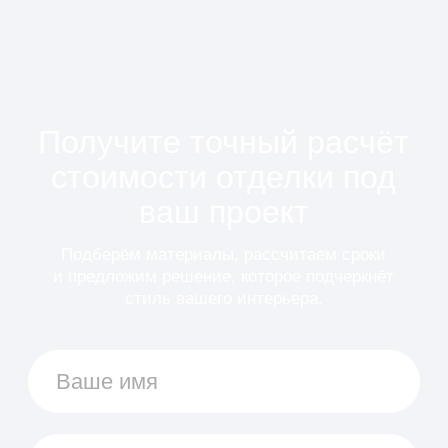
02
Выезд и замер
Мастер бесплатно приезжает на объект
и выполняет точные замеры.
03
Смета и договор
Формируем прозрачную смету, утверждаем
сроки и фиксируем всё документально.
04
Изготовление и монтаж
Выполняем изготовление элементов
и монтаж с полным контролем качества.
05