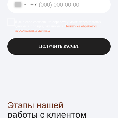
Финишная отделка
Проверяем каждую деталь, доводим
до идеала, готовим к сдаче.
06
Сдача и гарантия
Передаём готовый результат,
предоставляем гарантию до 2-х лет