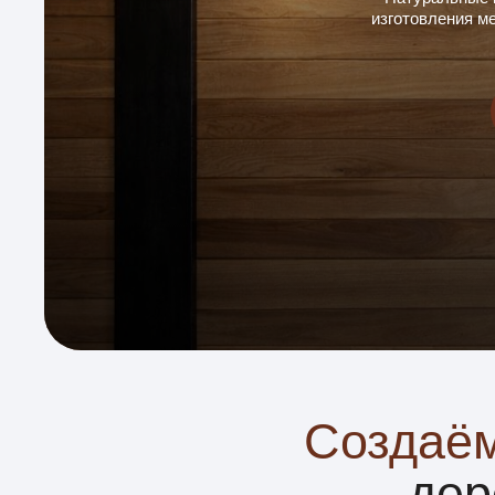
Создаём 
дерев