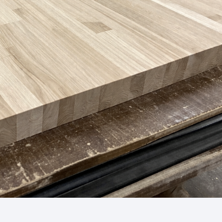
 на популярные вопросы
тов о мебельных щитах
аказать мебельный щит нужного размера?
льные щиты по индивидуальным параметрам. На
ой 2000 мм или подобрать другой формат под п
с учётом будущего изделия и способа монтажа.
 небольшой ширины для мебельных деталей