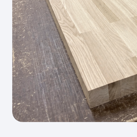
Ответы
клиен
Можно ли з
Да. Мы изготавливаем мебе
заказать щит мебельный длин
подбираются 
Есть ли щиты