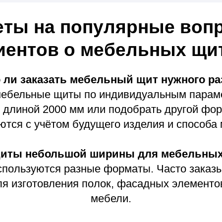
ьзуются разные форматы. Часто заказывают ме
готовления полок, фасадных элементов или неб
мебели.
 ли купить мебельный щит из сосны?
популярных материалов благодаря доступной це
ть мебельный щит из сосны можно как для самос
и, так и для профессиональных столярных проек
ы мебельные щиты с обработанной кромкой?
ливаем мебельный щит с кромкой, готовый к уста
Кромка защищает материал от повреждений и д
аккуратным внешне.
ается цельноламельный мебельный щит?
щит изготавливается из длинных ламелей древе
делия. Такой вариант ценится за цельную тексту