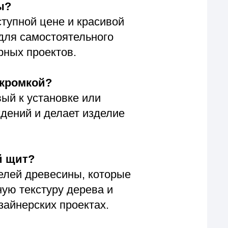
 проектах.
них делают
интерьера.
е изделия.
ности. Это
производства