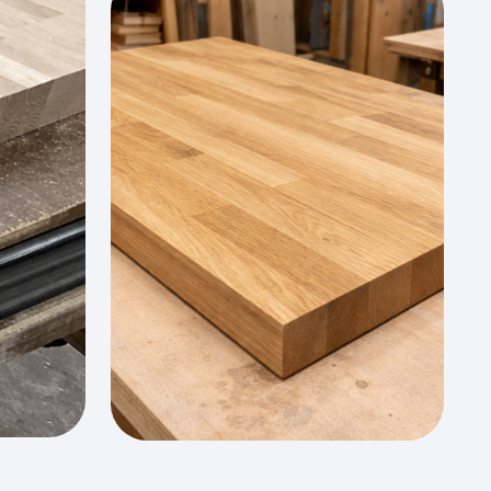
пример, можно
роект. Размеры
?