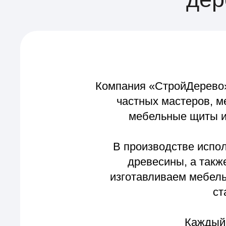
Компания «СтройДерево» изг
частных мастеров, мебел
мебельные щиты из дер
В производстве использую
древесины, а также ре
изготавливаем мебельный 
стабиль
Каждый мебе
алибровки и шлифовки. Это
удобство дальнейшей обработк
полок, с
Соединяем столярное масте