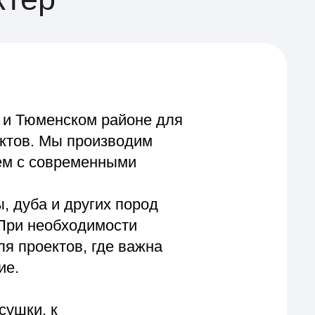
ком районе для
производим
еменными
ругих пород
одимости
, где важна
 геометрию и
ния столешниц,
йка ламелей,