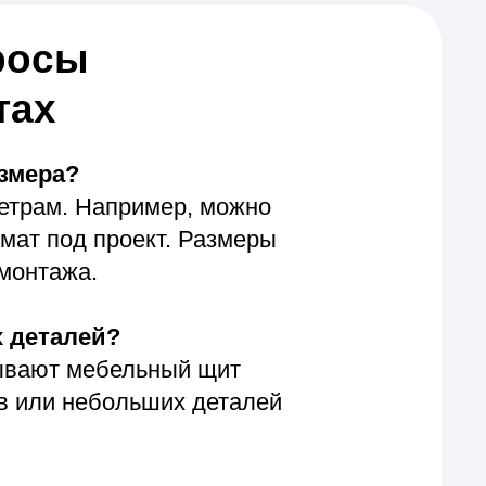
бельный щит
ольших деталей
не и красивой
тоятельного
тов.
новке или
елает изделие
сины, которые
ру дерева и