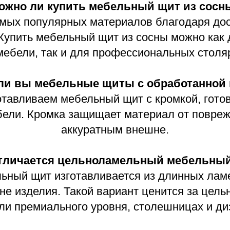
емиального уровня, столешницах и дизайнерских
 мебельный щит для изготовления мебели?
ко применяются в столярном производстве. Из 
и, ступени, подоконники и различные элементы 
тке и позволяет создавать прочные и эстетичны
мотреть образцы материалов перед заказом?
разцы древесины и вариантов обработки поверх
 текстуру и формат мебельного щита до начала 
которые