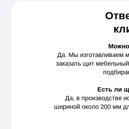
Да, в производстве испол
шириной около 200 мм для из
Можно
Да. Сосна — один из самых 
текстуре древесины. Купи
изготовления мебел
Делаете ли в
Да. По запросу изготав
дальнейшей сборке мебели. 
Чем отлич
Цельноламельный мебельный 
проходят по всей длине из