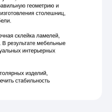
тате мебельные
интерьерных
изделий,
бильность