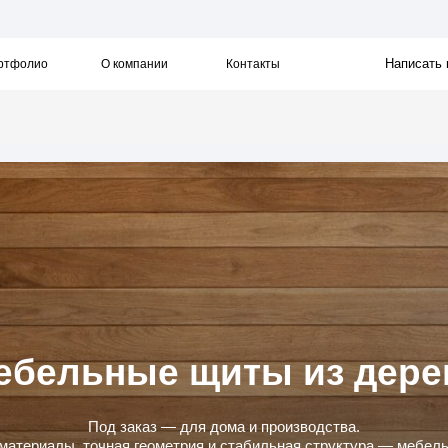
Написать в WhatsApp
О компании
Контакты
льные щиты из дерева
Под заказ — для дома и производства.
лы, точная геометрия и стабильная структура — мебельные щиты для
столешниц и интерьерных элементов. Производим щиты, которые удобн
зовать в столярных проектах и которые служат годами