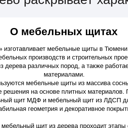
О мебельных щитах
отавливает мебельные щиты в Тюмени и Тюменс
ьных производств и строительных проектов. Мы 
ева различных пород, а также работаем с совр
материалами.
тся мебельные щиты из массива сосны, дуба и д
шения на основе плитных материалов. При необх
щит МДФ и мебельный щит из ЛДСП для проектов
ная геометрия и декоративное покрытие.
льный щит из дерева проходит этапы сушки, к
 обеспечивает ровную поверхность, правильную
и. Такие заготовки используются для изготовле
тупеней, подоконников и элементов мебели.
рство и современное оборудование: точная скле