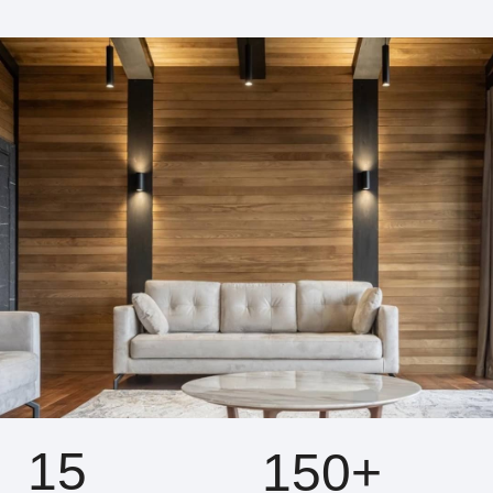
15
150+
лет опыта работы с
выполненных
деревом
заказов
Создаём поручни
, в
которых дерево
раскрывает характер