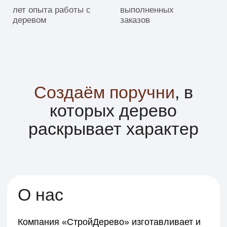
О нас
Компания «СтройДерево» изготавливает и
устанавливает деревянные поручни в
Тюмени и Тюменском районе под заказ.
Работаем для частных домов, коттеджей,
коммерческих объектов и общественных
пространств
.
Проектируем поручни для лестницы из
дерева, крыльца и внутренних перил с
учётом эргономики, нагрузки и стиля
интерьера. Подбираем форму профиля,
диаметр, способ крепления и финишное
покрытие.
Используем массив сосны, дуба, ясеня,
лиственницы, а также комбинированные
решения. При необходимости
изготавливаем поручень деревянный для
перил по индивидуальному эскизу или в
связке с уже существующими
ограждениями.
Соединяем ремесленную точность и