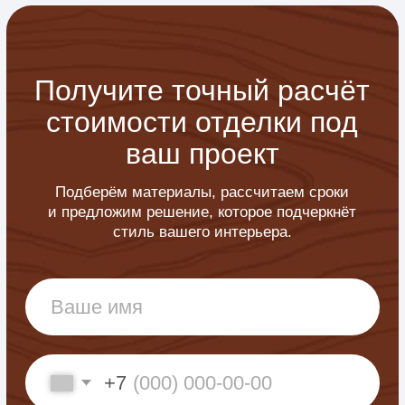
02
Выезд и замер
Мастер бесплатно приезжает на объект
и выполняет точные замеры.
03
Смета и договор
Формируем прозрачную смету, утверждаем
сроки и фиксируем всё документально.
04
Изготовление и монтаж
Выполняем изготовление элементов
и монтаж с полным контролем качества.
05
Финишная отделка