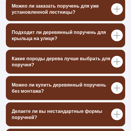
Можно ли заказать поручень для уже
Готовы обсудить ваш
установленной лестницы?
проект?
Оставьте заявку — и мы подготовим
расчёт стоимости, подберём материалы и
Подходит ли деревянный поручень для
предложим лучшее решение под ваш
крыльца на улице?
интерьер.
Какие породы дерева лучше выбрать для
поручня?
+7
Можно ли купить деревянный поручень
Я даю свое согласие на обработку моих
без монтажа?
персональных данных в порядке, укзанных в
Политике
обработки персональных данных
ПОЛУЧИТЬ РАСЧЕТ
Делаете ли вы нестандартные формы
поручней?