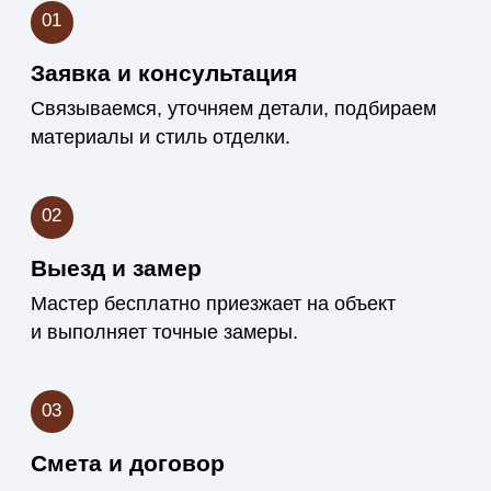
Что делает нас
надёжным
подрядчиком
Мы строим не просто интерьер, а долгосрочные
отношения с клиентами.
Опыт работы с деревом
более 15 лет