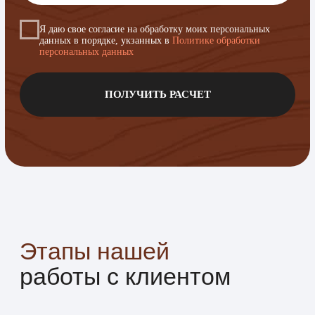
Проверяем каждую деталь, доводим
до идеала, готовим к сдаче.
06
Сдача и гарантия
Передаём готовый результат,
предоставляем гарантию до 2-х лет