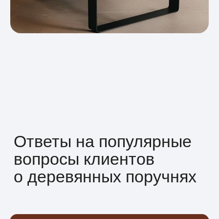
и металлом, подчёркивая характер
помещения.
03
Долговечность и надёжность
Обработанная древесина сохраняет
вид на долгие годы. Мы используем
влагостойкие и износостойкие
покрытия, которые защищают
поверхность от повреждений.