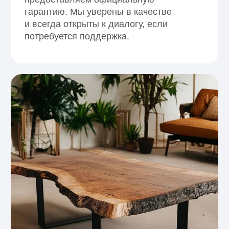
01
Натуральность и уют
Дерево создаёт тёплую атмосферу
и комфорт. Натуральная отделка
регулирует микроклимат и делает
интерьер живым и гармоничным.
02
Универсальный стиль
Отделка деревом подходит для лофт,
сканди, классики и модерна. Легко
сочетается с камнем, штукатуркой